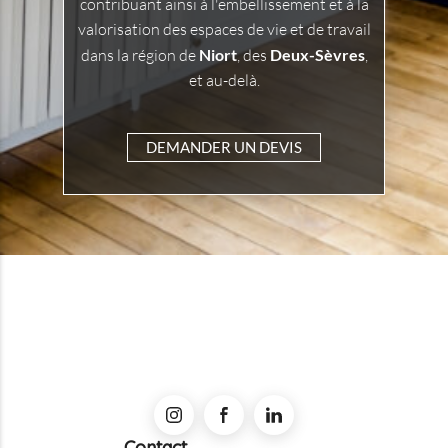
contribuant ainsi à l'embellissement et à la
valorisation des espaces de vie et de travail
dans la région de
Niort
, des
Deux-Sèvres
,
et au-delà.
DEMANDER UN DEVIS
Contact