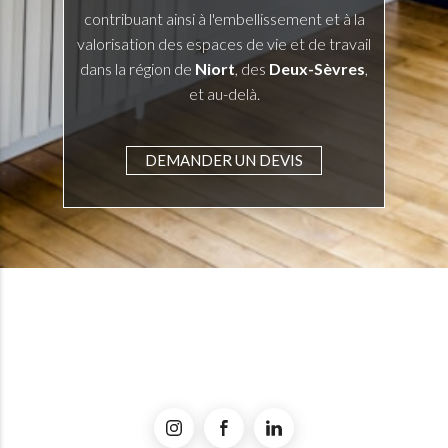
contribuant ainsi à l'embellissement et à la
valorisation des espaces de vie et de travail
dans la région de
Niort
, des
Deux-Sèvres
,
et au-delà.
DEMANDER UN DEVIS