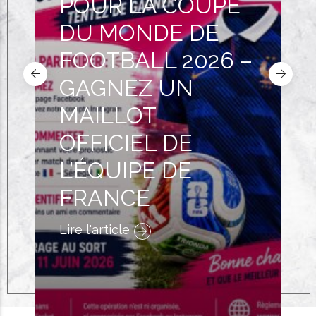
POUR LA COUPE
DU MONDE DE
FOOTBALL 2026 –
GAGNEZ UN
MAILLOT
OFFICIEL DE
L’ÉQUIPE DE
FRANCE
Lire l'article