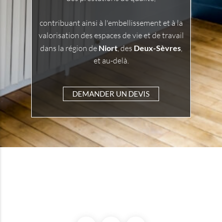
contribuant ainsi à l'embellissement et à la
valorisation des espaces de vie et de travail
dans la région de
Niort
, des
Deux-Sèvres
,
et au-delà.
DEMANDER UN DEVIS