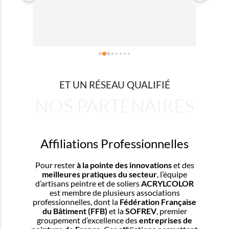
és 
clien
us, 
  
prix 
. Je 
ET UN RÉSEAU QUALIFIÉ
NOS PARTENAIRES
Affiliations Professionnelles
Pour rester
à la pointe des innovations
et des
meilleures pratiques du secteur
, l’équipe
d’artisans peintre et de soliers
ACRYLCOLOR
est membre de plusieurs associations
professionnelles, dont la
Fédération Française
du Bâtiment (FFB)
et la
SOFREV
, premier
groupement d’excellence des
entreprises de