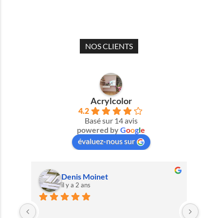
NOS CLIENTS
Acrylcolor
4.2
Basé sur 14 avis
powered by
G
o
o
g
l
e
évaluez-nous sur
Denis Moinet
il y a 2 ans
  le 
Très 