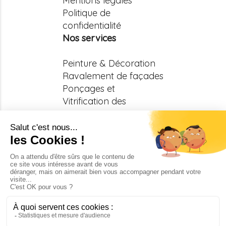
Mentions légales
Politique de
confidentialité
Nos services
Peinture & Décoration
Ravalement de façades
Ponçages et
Vitrification des
parquets
Bardages
Résines de sols & Béton
ciré
Revêtements de sols
Notre réseau
Nos clients
Nos réalisations