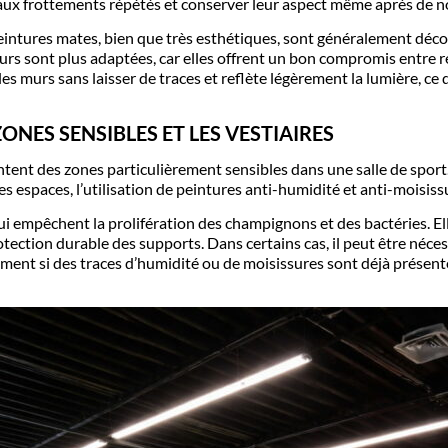
 aux frottements répétés et conserver leur aspect même après de
peintures mates, bien que très esthétiques, sont généralement décon
ours
sont plus adaptées, car elles offrent un bon compromis entre rés
es murs sans laisser de traces et reflète légèrement la lumière, c
ONES SENSIBLES ET LES VESTIAIRES
entent des zones particulièrement sensibles dans une salle de sport
 espaces, l’utilisation de peintures anti-humidité et anti-moisiss
ui empêchent la prolifération des champignons et des bactéries. El
tection durable des supports. Dans certains cas, il peut être néce
mment si des traces d’humidité ou de moisissures sont déjà présent