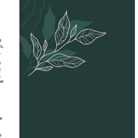
s
s,
.
e
x
,
ne
e
s