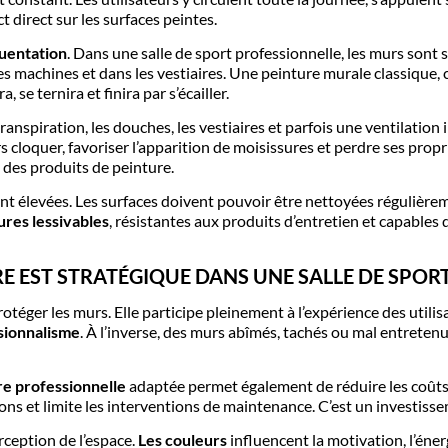
direct sur les surfaces peintes.
quentation
. Dans une salle de sport professionnelle, les murs sont
des machines et dans les vestiaires. Une peinture murale classique,
 se ternira et finira par s’écailler.
 transpiration, les douches, les vestiaires et parfois une ventilation
 cloquer, favoriser l’apparition de moisissures et perdre ses propr
 des produits de peinture.
nt élevées. Les surfaces doivent pouvoir être nettoyées régulière
tures lessivables
, résistantes aux produits d’entretien et capables
E EST STRATÉGIQUE DANS UNE SALLE DE SPOR
protéger les murs. Elle participe pleinement à l’expérience des utili
ssionnalisme
. À l’inverse, des murs abîmés, tachés ou mal entreten
re professionnelle
adaptée permet également de réduire les coûts
ons et limite les interventions de maintenance. C’est un investissem
rception de l’espace.
Les couleurs
influencent la motivation, l’énerg